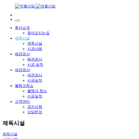
회사소개
찾아오시는길
제독시설
제독시설
시공사례
배관공사
배관공사
시공 실적
세관공사
세관공사
시공실적
물탱크청소
물탱크 청소
시공실적
고객센터
공지사항
상담문의
제독시설
제독시설