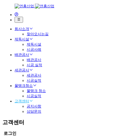
회사소개
찾아오시는길
제독시설
제독시설
시공사례
배관공사
배관공사
시공 실적
세관공사
세관공사
시공실적
물탱크청소
물탱크 청소
시공실적
고객센터
공지사항
상담문의
고객센터
로그인