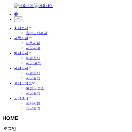
회사소개
찾아오시는길
제독시설
제독시설
시공사례
배관공사
배관공사
시공 실적
세관공사
세관공사
시공실적
물탱크청소
물탱크 청소
시공실적
고객센터
공지사항
상담문의
HOME
로그인